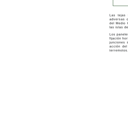
Las tejas 
adversas c
del Medio 
las islas 
Los panele
fijación ho
junciones 
acción del
terremotos